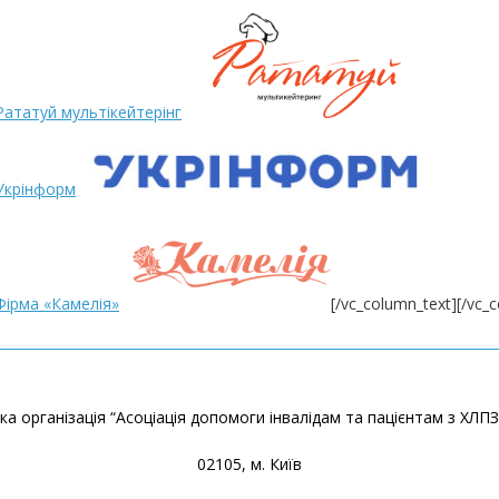
Рататуй мультікейтерінг
Укрінформ
Фірма «Камелія»
[/vc_column_text][/vc_
а організація “Асоціація допомоги інвалідам та пацієнтам з ХЛПЗ
02105, м. Київ