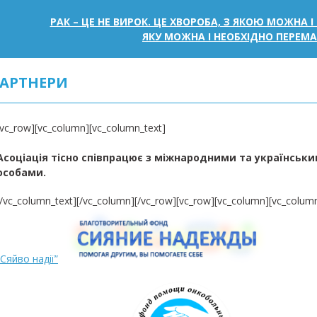
РАК – ЦЕ НЕ ВИРОК. ЦЕ ХВОРОБА, З ЯКОЮ МОЖНА 
ЯКУ МОЖНА І НЕОБХІДНО ПЕРЕМ
АРТНЕРИ
[vc_row][vc_column][vc_column_text]
Асоціація тісно співпрацює з міжнародними та українсь
особами.
[/vc_column_text][/vc_column][/vc_row][vc_row][vc_column][vc_column
“Сяйво надії”