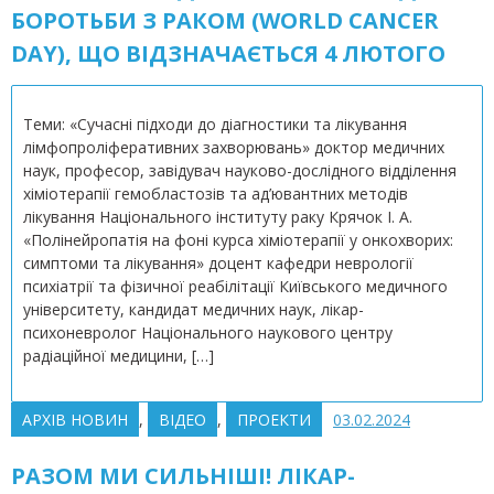
БОРОТЬБИ З РАКОМ (WORLD CANCER
DAY), ЩО ВІДЗНАЧАЄТЬСЯ 4 ЛЮТОГО
Теми: «Сучасні підходи до діагностики та лікування
лімфопроліферативних захворювань» доктор медичних
наук, професор, завідувач науково-дослідного відділення
хіміотерапії гемобластозів та ад’ювантних методів
лікування Національного інституту раку Крячок І. А.
«Полінейропатія на фоні курса хіміотерапії у онкохворих:
симптоми та лікування» доцент кафедри неврології
психіатрії та фізичної реабілітації Київського медичного
університету, кандидат медичних наук, лікар-
психоневролог Національного наукового центру
радіаційної медицини, […]
АРХІВ НОВИН
,
ВІДЕО
,
ПРОЕКТИ
03.02.2024
РАЗОМ МИ СИЛЬНІШІ! ЛІКАР-