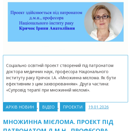
Соціально освітній проект створений під патронатом
доктора медичних наук, професора Національного
інституту раку Крячок І.А. «Множинна мієлома. Як бути
ефективним з цим захворюванням». Друга частина:
«Супровід терапії при множинній мієломі».
АРХІВ НОВИН
,
ВІДЕО
,
ПРОЕКТИ
19.01.2026
МНОЖИННА МІЄЛОМА. ПРОЕКТ ПІД
ПАТРОНАТОМ Д.М.Н., ПРОФЕСОРА