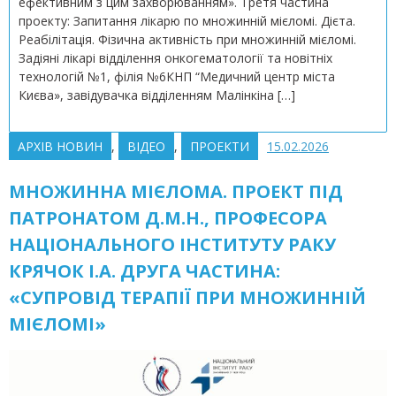
ефективним з цим захворюванням». Третя частина
проекту: Запитання лікарю по множинній мієломі. Дієта.
Реабілітація. Фізична активність при множинній мієломі.
Задіяні лікарі відділення онкогематології та новітніх
технологій №1, філія №6КНП “Медичний центр міста
Києва», завідувачка відділенням Малінкіна […]
АРХІВ НОВИН
,
ВІДЕО
,
ПРОЕКТИ
15.02.2026
МНОЖИННА МІЄЛОМА. ПРОЕКТ ПІД
ПАТРОНАТОМ Д.М.Н., ПРОФЕСОРА
НАЦІОНАЛЬНОГО ІНСТИТУТУ РАКУ
КРЯЧОК І.А. ДРУГА ЧАСТИНА:
«СУПРОВІД ТЕРАПІЇ ПРИ МНОЖИННІЙ
МІЄЛОМІ»